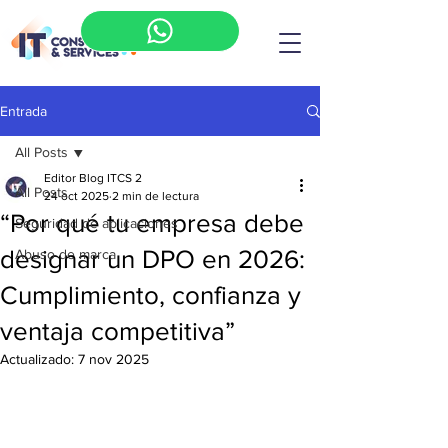
Entrada
All Posts
Editor Blog ITCS 2
All Posts
24 oct 2025
2 min de lectura
“Por qué tu empresa debe
Seguridad de aplicaciones
designar un DPO en 2026:
Abuso de marca
Cumplimiento, confianza y
ventaja competitiva”
Actualizado:
7 nov 2025