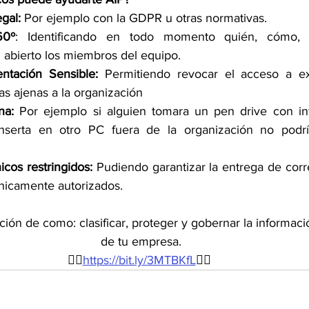
gal:
 Por ejemplo con la GDPR u otras normativas.
60º
: Identificando en todo momento quién, cómo,
abierto los miembros del equipo.
ntación Sensible: 
Permitiendo revocar el acceso a e
s ajenas a la organización
na:
 Por ejemplo si alguien tomara un pen drive con in
nserta en otro PC fuera de la organización no podrí
icos restringidos:
 Pudiendo garantizar la entrega de corr
únicamente autorizados.
ción de como: clasificar, proteger y gobernar la informaci
de tu empresa.
👉🏼
https://bit.ly/3MTBKfL
👈🏼 