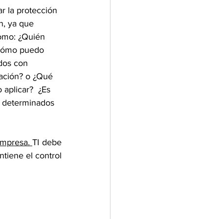
ar la protección 
n, ya que 
omo: ¿Quién 
¿Cómo puedo 
dos con 
zación? o ¿Qué 
aplicar?  ¿Es 
 a determinados 
empresa. 
TI debe 
tiene el control 