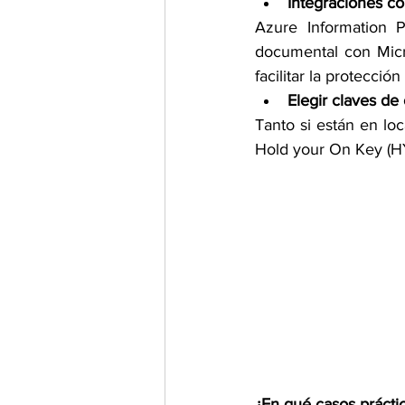
Integraciones co
Azure Information P
documental con Micr
facilitar la protecció
Elegir claves de 
Tanto si están en l
Hold your On Key (
¿En qué casos prácti