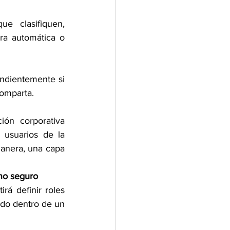
quen, 		  							
ra automática o 
endientemente si 
comparta.
ón corporativa 
 usuarios de la 
anera, una capa 
rno seguro
á definir roles 
do dentro de un 