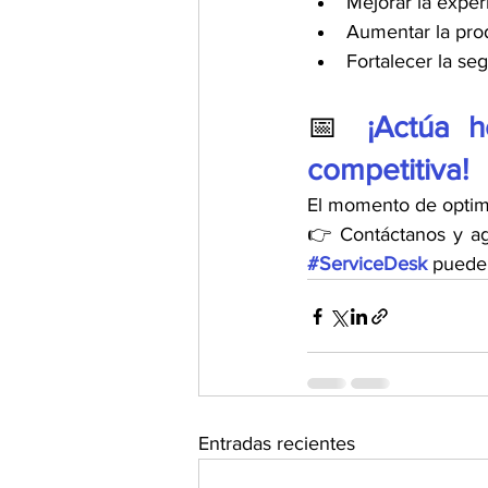
Mejorar la exper
Aumentar la prod
Fortalecer la se
📅 
¡Actúa h
competitiva!
El momento de optimi
#ServiceDesk
 puede
Entradas recientes