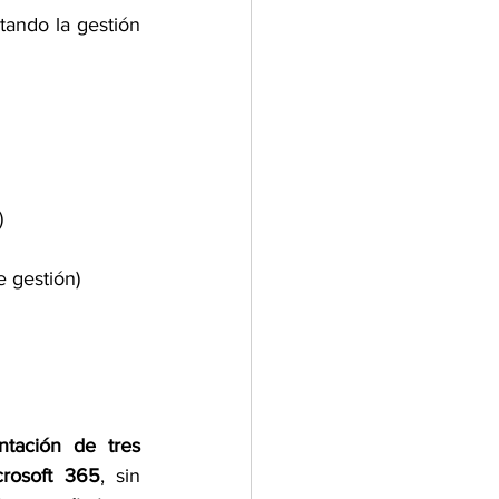
tando la gestión 
)
 gestión)
tación de tres 
crosoft 365
, sin 