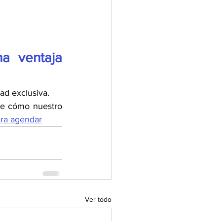
a ventaja 
ad exclusiva.
👉 Contáctanos y agenda una reunión para conocer tu operación y mostrarte cómo nuestro 
ara agendar
Ver todo