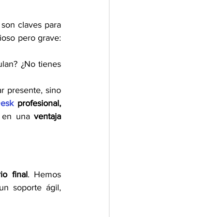
 son claves para 
mantenerse competitivo, muchas empresas aún enfrentan un obstáculo silencioso pero grave: 
lan? ¿No tienes 
 presente, sino 
Desk
 profesional, 
I en una 
ventaja 
io final
. Hemos 
 soporte ágil, 