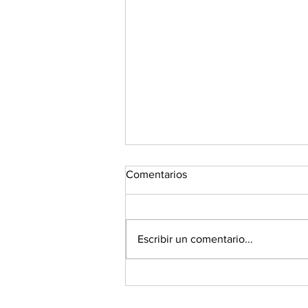
Comentarios
Escribir un comentario...
🌐 La diferencia no está en
evitar todos los ataques... está