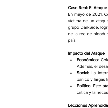
Caso Real: El Ataque
En mayo de 2021, Col
víctima de un ataque
grupo DarkSide, logra
de la red de oleoduc
país. 
Impacto del Ataque
Económico:
 Col
Además, el desab
Social:
 La inter
pánico y largas f
Político:
 Este at
crítica y la nec
Lecciones Aprendida