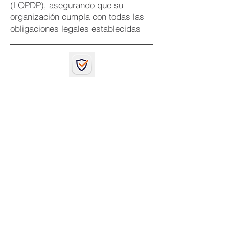
(LOPDP), asegurando que su
organización cumpla con todas las
obligaciones legales establecidas
Ciberseguridad
​Contamos con especialistas en:
Gestión de vulnerabilidades.
Seguridad de aplicaciones web.
Seguridad en la nube.
Seguridad de identidades.
Gestión de superficie de ataque.