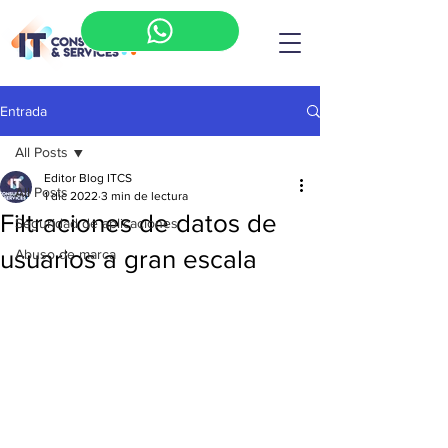
Entrada
All Posts
Editor Blog ITCS
All Posts
1 dic 2022
3 min de lectura
Filtraciones de datos de
Seguridad de aplicaciones
usuarios a gran escala
Abuso de marca