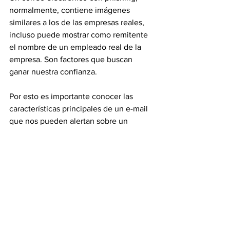
normalmente, contiene imágenes 
similares a los de las empresas reales, 
incluso puede mostrar como remitente 
el nombre de un empleado real de la 
empresa. Son factores que buscan 
ganar nuestra confianza.
Por esto es importante conocer las 
características principales de un e-mail 
que nos pueden alertan sobre un 
posible fraude:
Contiene un mensaje que te ofrece 
un beneficio o regalos 
impresionantes, tanto que es difícil 
de creer.
Anuncia que puedes perder una 
cuenta real si no ingresas tus datos.
Tiene un mensaje sospechoso o 