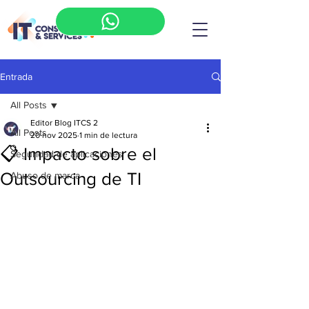
Entrada
All Posts
Editor Blog ITCS 2
All Posts
20 nov 2025
1 min de lectura
📋 Impacto sobre el
Seguridad de aplicaciones
Outsourcing de TI
Abuso de marca