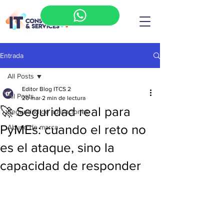
Entrada
All Posts
Editor Blog ITCS 2
All Posts
20 mar
2 min de lectura
🚀 Seguridad real para
Seguridad de aplicaciones
PyMEs: cuando el reto no
Abuso de marca
es el ataque, sino la
capacidad de responder